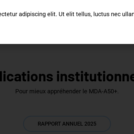
etur adipiscing elit. Ut elit tellus, luctus nec ul
ications institutionn
Pour mieux appréhender le MDA-A50+.
RAPPORT ANNUEL 2025