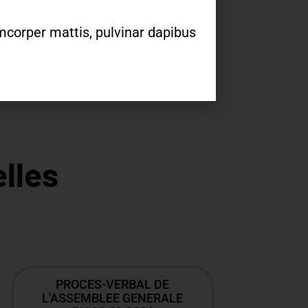
lamcorper mattis, pulvinar dapibus
elles
PROCES-VERBAL DE
L'ASSEMBLEE GENERALE