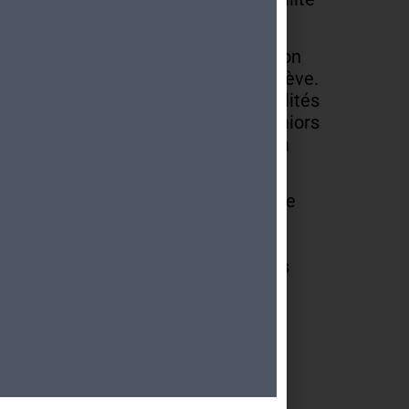
soin de nous et des autres.
 anime l’esprit du MDA-Genève et son
faveur des seniors du canton de Genève.
ie souvent bien remplie par les réalités
 professionnelles et sociales, les seniors
de connaissances et d’expériences à
re à profit.
avers nos ressources et une multitude
, nous souhaitons contribuer
nt, mais concrètement, à
ement individuel et social des aînés
iété.
ONTACTER