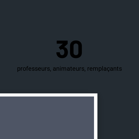
30
professeurs, animateurs, remplaçants
4
employés