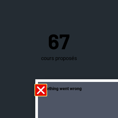
67
cours proposés
+100
activités