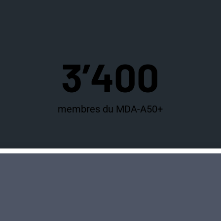
3’400
membres du MDA-A50+
120
bénévoles