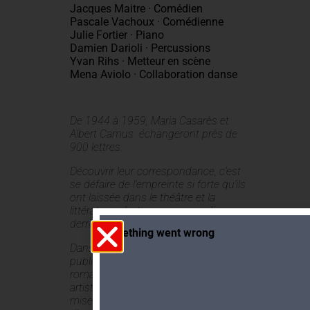
Jacques Maitre · Comédien
Pascale Vachoux · Comédienne
Julie Fortier · Piano
Damien Darioli · Percussions
Yvan Rihs · Metteur en scène
Mena Aviolo · Collaboration danse
De 1944 à 1959, Maria Casarès et
Albert Camus échangeront près de
900 lettres.
Découvrir leur correspondance, c’est
se défaire de l’empreinte si forte qu’ils
ont laissée dans le théâtre et la
littérature, c’est passer en coulisses,
derrière le décor.
Dans ces échanges épistolaires, le
public a quitté la salle. En privé, le
roman et les grandes tirades de deux
artistes majeurs ne sont plus de
mise. Les mots sont simples. Ils