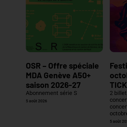
OSR – Offre spéciale
Fest
MDA Genève A50+
octo
saison 2026-27
TIC
Abonnement série S
2 bille
concer
5 août 2026
concer
octobr
5 août 2