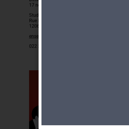
17 novembre 2024 à 17h
Studio Gabriele de Agostini
Rue François d’Ivernois 7
1206 Genève
ensemblevariante.ch
022 300 46 43