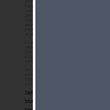
disent les agendas chargés, les
tracas de la vie quotidienne, et
surtout le manque de l’autre. Point de
grandes considérations sur leur art
respectif. Seule survit la passion de
deux amants qui se cherchent, se
perdent un temps et se retrouvent,
aimantés l’un par l’autre.
On découvre, à travers ces lettres,
Albert et Maria, partis en catimini par
l’entrée des artistes, alors que Camus
et Casarès, eux, sont restés sur
scène.
Les comédiens seront à la fois
acteurs et conteurs, soutenus par les
musiciens, qui illustreront et
ponctueront ces scènes de vie.
Tarifs MDA
CHF 10.-
Infos & Réservation
:
Dimanche