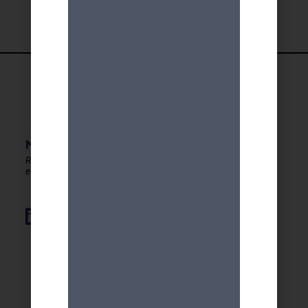
MDA GENEVE - ACTIVITES 50+
Rester en forme, créatif
et autonome après 50 ans !
Élément de liste