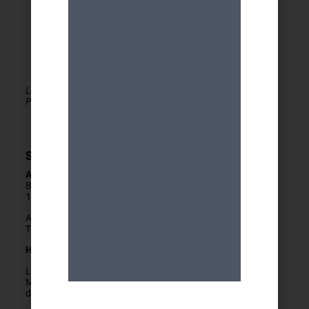
Le MDA Genève - Activités 50+ est membre de la
PLATEFORME du réseau seniors Genève
Secrétariat
Adresse
Boulevard Carl-Vogt 2
1205 Genève
Arrêts Jonction ou Ste-Clotilde
Tram 14, Bus 2/11/19/32/80
Horaires
Lundis fermés
Mardis au vendredis
de
9h
à
12h