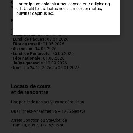
022 329 83 84
Lorem ipsum dolor sit amet, consectetur adipiscing
secretariat@mda-geneve.ch
elit. Ut elit tellus, luctus nec ullamcorper mattis,
pulvinar dapibus leo.
Fermetures annuelles :
-Nouvel An
: 01.01.2026
-Vendredi saint :
03.04.2026
-Lundi de Pâques
: 06.04.2026
-Fête du travail
: 01
.05.2026
-Ascension
:
14.05.2026
-Lundi de
Pentecôte
:
25.05.2026
-Fête nationale
: 01.08.2026
-J
eûne genevois
: 10.09.2026
-Noël
: du 24.12.2026 au 05.01.2027
Locaux de cours
et de rencontre
Une partie de nos activités se déroule au
Quai Ernest-Ansermet 36 –
1205 Genève
Arrêts Jonction ou Ste-Clotilde
Tram 14, Bus 2/11/19/32/80