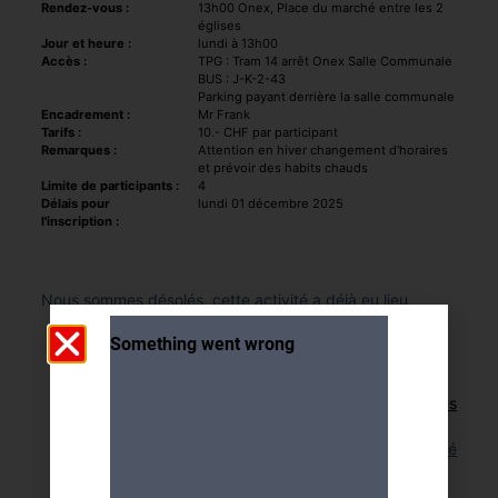
Rendez-vous :
13h00 Onex, Place du marché entre les 2
églises
Jour et heure :
lundi à 13h00
Accès :
TPG : Tram 14 arrêt Onex Salle Communale
BUS : J-K-2-43
Parking payant derrière la salle communale
Encadrement :
Mr Frank
Tarifs :
10.- CHF par participant
Remarques :
Attention en hiver changement d'horaires
et prévoir des habits chauds
Limite de participants :
4
Délais pour
lundi 01 décembre 2025
l'inscription :
Nous sommes désolés, cette activité a déjà eu lieu.
Retour aux activités
Lien pour cette activité