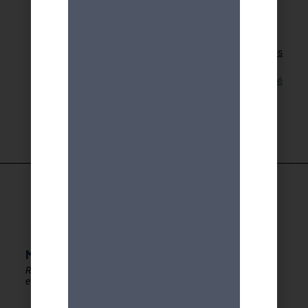
Retour aux activités
Lien pour cette activité
MDA GENEVE - ACTIVITES 50+
Rester en forme, créatif
et autonome après 50 ans !