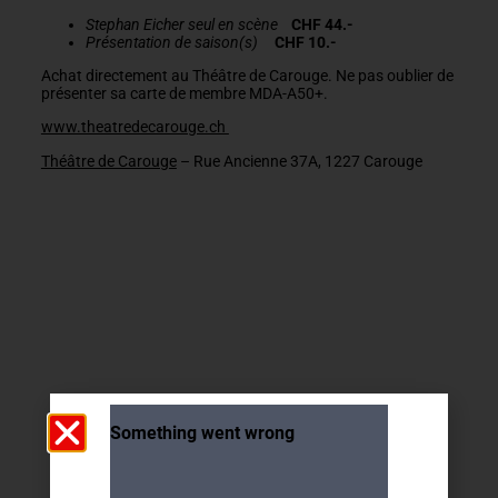
Stephan Eicher seul en scène
CHF 44.-
Présentation de saison(s)
CHF 10.-
Achat directement au Théâtre de Carouge. Ne pas oublier de
présenter sa carte de membre MDA-A50+.
www.theatredecarouge.ch
Théâtre de Carouge
– Rue Ancienne 37A, 1227 Carouge