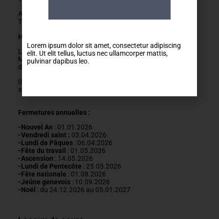
Arrêts Jonction ou Ste-Clotilde
Tram 14, Bus 2/11/19/32/80
Horaires
Lorem ipsum dolor sit amet, consectetur adipiscing
Lundis fermés
elit. Ut elit tellus, luctus nec ullamcorper mattis,
Mardis au vendredis
pulvinar dapibus leo.
de
9h
à
12h
022 329 83 84
secretariat@mda-geneve.ch
Fermetures annuelles :
-Nouvel An
: 01.01.2026
-Vendredi saint :
03.04.2026
-Lundi de Pâques
: 06.04.2026
-Fête du travail
: 01
.05.2026
-Ascension
:
14.05.2026
-Lundi de
Pentecôte
:
25.05.2026
-Fête nationale
: 01.08.2026
-J
eûne genevois
: 10.09.2026
-Noël
: du 24.12.2026 au 05.01.2027