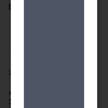
Élément de liste
Le MDA Genève - Activités 50+ est membre de la
PLATEFORME du réseau seniors Genève
Secrétariat
Adresse
Boulevard Carl-Vogt 2
1205 Genève