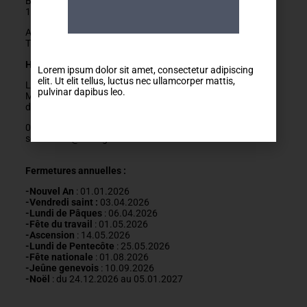
Boulevard Carl-Vogt 2
1205 Genève
Arrêts Jonction ou Ste-Clotilde
Tram 14, Bus 2/11/19/32/80
Horaires
Lorem ipsum dolor sit amet, consectetur adipiscing
elit. Ut elit tellus, luctus nec ullamcorper mattis,
Lundis fermés
pulvinar dapibus leo.
Mardis au vendredis
de
9h
à
12h
022 329 83 84
secretariat@mda-geneve.ch
Fermetures annuelles :
-Nouvel An
: 01.01.2026
-Vendredi saint :
03.04.2026
-Lundi de Pâques
: 06.04.2026
-Fête du travail
: 01
.05.2026
-Ascension
:
14.05.2026
-Lundi de
Pentecôte
:
25.05.2026
-Fête nationale
: 01.08.2026
-J
eûne genevois
: 10.09.2026
-Noël
: du 24.12.2026 au 05.01.2027