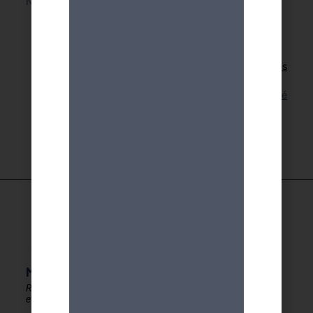
Nous sommes désolés, cette activité a déjà eu lieu.
Retour aux activités
Lien pour cette activité
MDA GENEVE - ACTIVITES 50+
Rester en forme, créatif
et autonome après 50 ans !