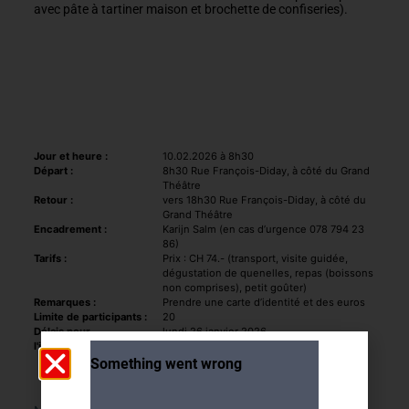
avec pâte à tartiner maison et brochette de confiseries).
Jour et heure :
10.02.2026 à 8h30
Départ :
8h30 Rue François-Diday, à côté du Grand
Théâtre
Retour :
vers 18h30 Rue François-Diday, à côté du
Grand Théâtre
Encadrement :
Karijn Salm (en cas d’urgence 078 794 23
86)
Tarifs :
Prix : CH 74.- (transport, visite guidée,
dégustation de quenelles, repas (boissons
non comprises), petit goûter)
Remarques :
Prendre une carte d’identité et des euros
Limite de participants :
20
Délais pour
lundi 26 janvier 2026
l'inscription :