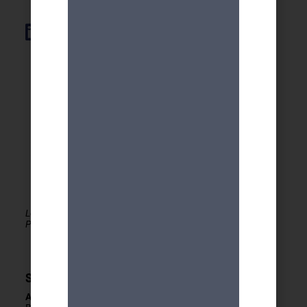
Élément de liste
Le MDA Genève - Activités 50+ est membre de la
PLATEFORME du réseau seniors Genève
Secrétariat
Adresse