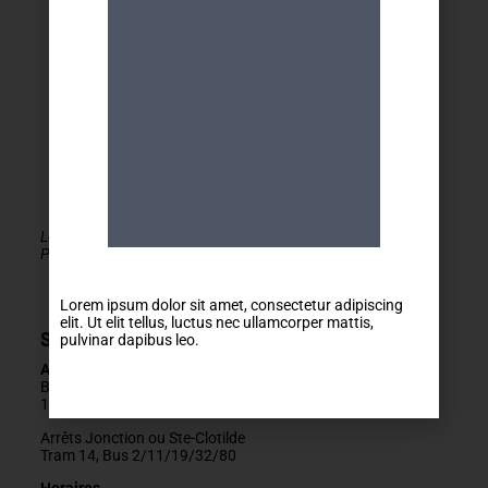
Le MDA Genève - Activités 50+ est membre de la
PLATEFORME du réseau seniors Genève
Lorem ipsum dolor sit amet, consectetur adipiscing
elit. Ut elit tellus, luctus nec ullamcorper mattis,
Secrétariat
pulvinar dapibus leo.
Adresse
Boulevard Carl-Vogt 2
1205 Genève
Arrêts Jonction ou Ste-Clotilde
Tram 14, Bus 2/11/19/32/80