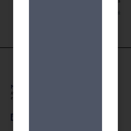
Retour aux activités
Lien pour cette activité
MDA GENEVE - ACTIVITES 50+
Rester en forme, créatif
et autonome après 50 ans !
Élément de liste