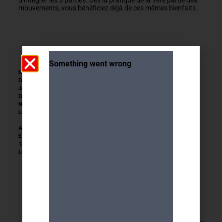
d’intégrer les 3 parties. Dès la pratique de la 1ère partie des
mouvements, vous bénéficiez déjà de ces mêmes bienfaits.
Niveau :
Moyen-avancé
Durée :
1h
Jour et heure :
Mercredi 10h-11h
ère
Date 1
séance :
mercredi 22 avril 2026
Nombre de séances :
9
Lieu :
Salle Verdaine, Rue Verdaine 11 (5ème
étage, à droite en sortant de l'ascenseur)
Accès :
Tram 12 ou bus 2, 7 et 10 arrêt Molard
Encadrement :
Béatrice Hoffmann
Tarifs :
117.- CHF
Limite de participants :
11