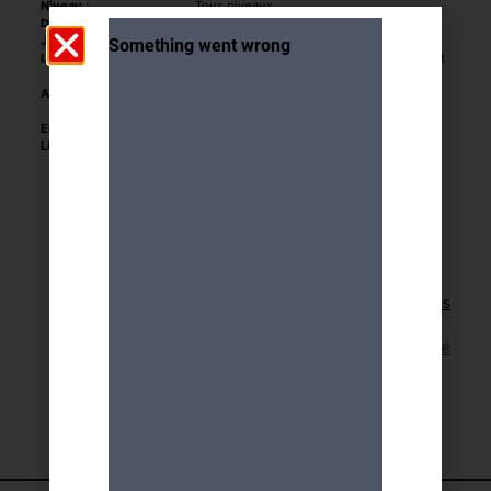
Niveau :
Tous niveaux
Durée :
2h30
Jour et heure :
Jeudi 14h -16h30
Lieu :
Atelier Vélodrome, Rue du Vélodrome 2 et
18 – La Jonction
Accès :
Tram 14, bus 2, 3, 6, 7, 10, 11, 19 et 80 arrêt
Jonction
Encadrement :
Dominique Breuille
Limite de participants :
6
Retour aux activités
Lien pour cette activité