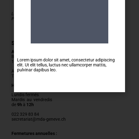
Le MDA Genève - Activités 50+ est membre de la
PLATEFORME du réseau seniors Genève
Secrétariat
Adresse
Boulevard Carl-Vogt 2
Lorem ipsum dolor sit amet, consectetur adipiscing
1205 Genève
elit. Ut elit tellus, luctus nec ullamcorper mattis,
pulvinar dapibus leo.
Arrêts Jonction ou Ste-Clotilde
Tram 14, Bus 2/11/19/32/80
Horaires
Lundis fermés
Mardis au vendredis
de
9h
à
12h
022 329 83 84
secretariat@mda-geneve.ch
Fermetures annuelles :