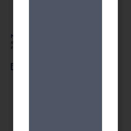
MDA GENEVE - ACTIVITES 50+
Rester en forme, créatif
et autonome après 50 ans !
Élément de liste