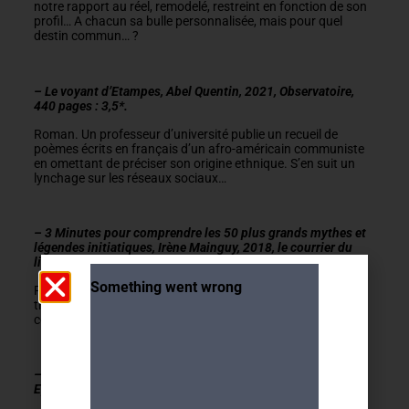
notre rapport au réel, remodelé, restreint en fonction de son
profil… A chacun sa bulle personnalisée, mais pour quel
destin commun… ?
– Le voyant d’Etampes, Abel Quentin, 2021, Observatoire,
440 pages : 3,5*.
Roman. Un professeur d’université publie un recueil de
poèmes écrits en français d’un afro-américain communiste
en omettant de préciser son origine ethnique. S’en suit un
lynchage sur les réseaux sociaux…
– 3 Minutes pour comprendre les 50 plus grands mythes et
légendes initiatiques, Irène Mainguy, 2018, le courrier du
livre, 155 pages : 4*.
Recueil de mythes et légendes expliqués et regroupés par
thème (naissance du monde, connaissance, immortalité,
construction, amour absolu et quête spirituelle).
– Libérez la voie de votre intuition, Isabelle Fontaine, 2019,
Eyrolles, 217 pages : 2*.