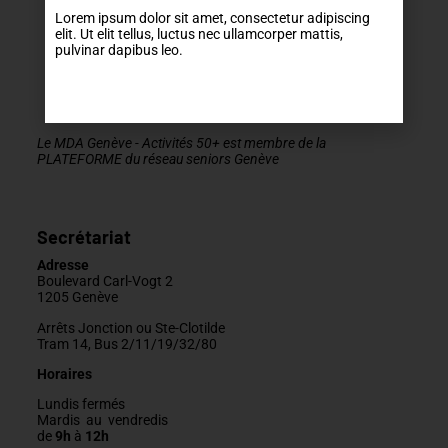
Lorem ipsum dolor sit amet, consectetur adipiscing
elit. Ut elit tellus, luctus nec ullamcorper mattis,
pulvinar dapibus leo.
Le MDA Genève - Activités 50+ est membre de la
PLATEFORME du réseau seniors Genève
Secrétariat
Adresse
Boulevard Carl-Vogt 2
1205 Genève
Arrêts Jonction ou Ste-Clotilde
Tram 14, Bus 2/11/19/32/80
Horaires
Lundis fermés
Mardis au vendredis
de
9h
à
12h