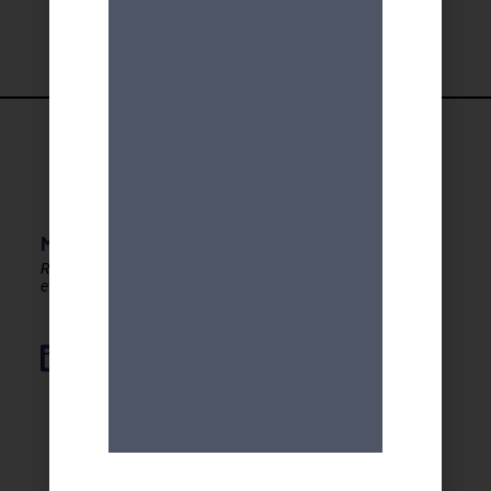
MDA GENEVE - ACTIVITES 50+
Rester en forme, créatif
et autonome après 50 ans !
Élément de liste