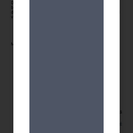
Développement personnel. Reconnaitre, cultiver et suivre sa
bonne intuition, à ne pas la confondre avec ses projections,
déductions, influences inconscientes et souhaits etc…. : seul
vous saurez les distinguer…
Marc Fafalen
Retour aux activités
Lien pour cette activité