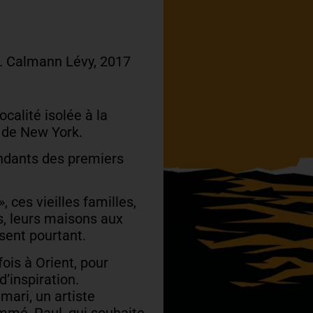
d. Calmann Lévy, 2017
ocalité isolée à la
t de New York.
endants des premiers
», ces vieilles familles,
s, leurs maisons aux
isent pourtant.
fois à Orient, pour
’inspiration.
ari, un artiste
mmé, Paul, qui souhaite