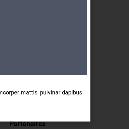
Locaux de cours
et de rencontre
Une partie de nos activités se
déroule au
Quai Ernest-Ansermet 36 –
1205 Genève
Arrêts Jonction ou Ste-
Clotilde
lamcorper mattis, pulvinar dapibus
Tram 14, Bus 2/11/19/32/80
Partenaires