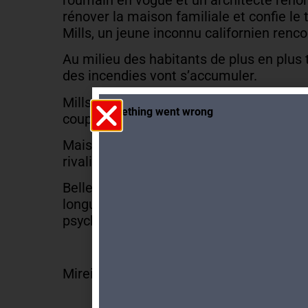
rénover la maison familiale et confie le 
Mills, un jeune inconnu californien renc
Au milieu des habitants de plus en plus t
des incendies vont s’accumuler.
Mills, à la réputation peu flatteuse, va
coupable idéal.
Mais que cache le passé de ce bout de te
rivalités, d’anciennes querelles ….
Belles descriptions, une écriture fluide,
longueur dans la première partie, ce rom
psychologique, est une découverte à fair
Mireille Excoffier