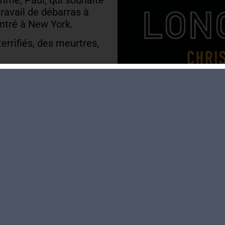
travail de débarras à
ontré à New York.
errifiés, des meurtres,
 évidemment devenir le
rre ? de vieilles
 peut-être un peu de
an plein de finesse
e.