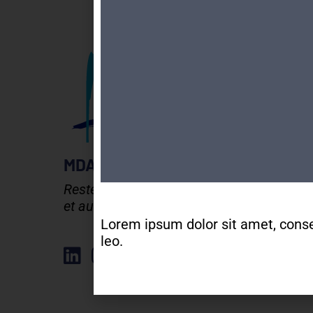
MDA GENEVE - ACTIVITES 50+
Rester en forme, créatif
et autonome après 50 ans !
Lorem ipsum dolor sit amet, consect
leo.
Élément de liste