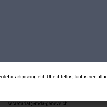
Secrétariat
Adresse
Boulevard Carl-Vogt 2
1205 Genève
Arrêts Jonction ou Ste-Clotilde
Tram 14, Bus 2/11/19/32/80
Horaires
etur adipiscing elit. Ut elit tellus, luctus nec ul
Lundis fermés
Mardis au vendredis
de
9h
à
12h
022 329 83 84
secretariat@mda-geneve.ch