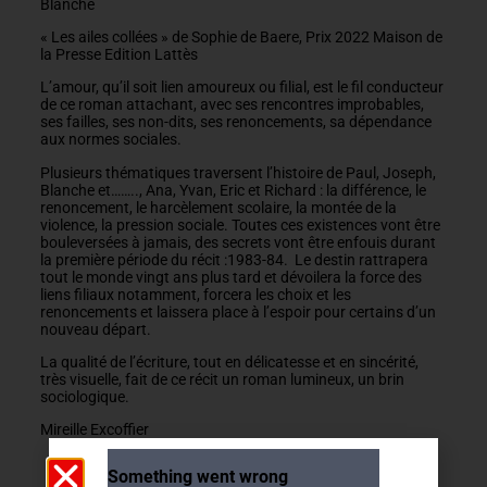
Blanche
« Les ailes collées » de Sophie de Baere, Prix 2022 Maison de
la Presse Edition Lattès
L’amour, qu’il soit lien amoureux ou filial, est le fil conducteur
de ce roman attachant, avec ses rencontres improbables,
ses failles, ses non-dits, ses renoncements, sa dépendance
aux normes sociales.
Plusieurs thématiques traversent l’histoire de Paul, Joseph,
Blanche et…….., Ana, Yvan, Eric et Richard : la différence, le
renoncement, le harcèlement scolaire, la montée de la
violence, la pression sociale. Toutes ces existences vont être
bouleversées à jamais, des secrets vont être enfouis durant
la première période du récit :1983-84. Le destin rattrapera
tout le monde vingt ans plus tard et dévoilera la force des
liens filiaux notamment, forcera les choix et les
renoncements et laissera place à l’espoir pour certains d’un
nouveau départ.
La qualité de l’écriture, tout en délicatesse et en sincérité,
très visuelle, fait de ce récit un roman lumineux, un brin
sociologique.
Mireille Excoffier