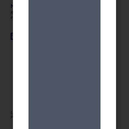
MDA GENEVE - ACTIVITES 50+
Rester en forme, créatif
et autonome après 50 ans !
Élément de liste
Le MDA Genève - Activités 50+ est membre de la
PLATEFORME du réseau seniors Genève