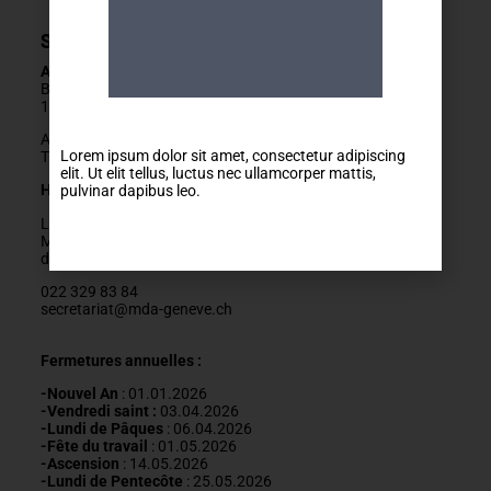
Secrétariat
Adresse
Boulevard Carl-Vogt 2
1205 Genève
Arrêts Jonction ou Ste-Clotilde
Lorem ipsum dolor sit amet, consectetur adipiscing
Tram 14, Bus 2/11/19/32/80
elit. Ut elit tellus, luctus nec ullamcorper mattis,
Horaires
pulvinar dapibus leo.
Lundis fermés
Mardis au vendredis
de
9h
à
12h
022 329 83 84
secretariat@mda-geneve.ch
Fermetures annuelles :
-Nouvel An
: 01.01.2026
-Vendredi saint :
03.04.2026
-Lundi de Pâques
: 06.04.2026
-Fête du travail
: 01
.05.2026
-Ascension
:
14.05.2026
-Lundi de
Pentecôte
:
25.05.2026