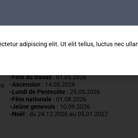
de
9h
à
12h
022 329 83 84
secretariat@mda-geneve.ch
Fermetures annuelles :
etur adipiscing elit. Ut elit tellus, luctus nec ul
-Nouvel An
: 01.01.2026
-Vendredi saint :
03.04.2026
-Lundi de Pâques
: 06.04.2026
-Fête du travail
: 01
.05.2026
-Ascension
:
14.05.2026
re
-Lundi de
Pentecôte
:
25.05.2026
-Fête nationale
: 01.08.2026
-J
eûne genevois
: 10.09.2026
-Noël
: du 24.12.2026 au 05.01.2027