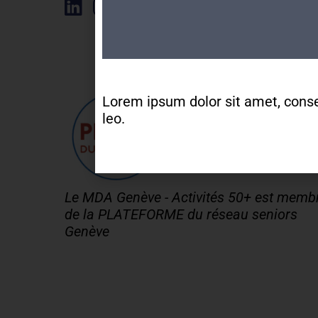
Élément de liste
Lorem ipsum dolor sit amet, consect
leo.
Le MDA Genève - Activités 50+ est memb
de la PLATEFORME du réseau seniors
Genève