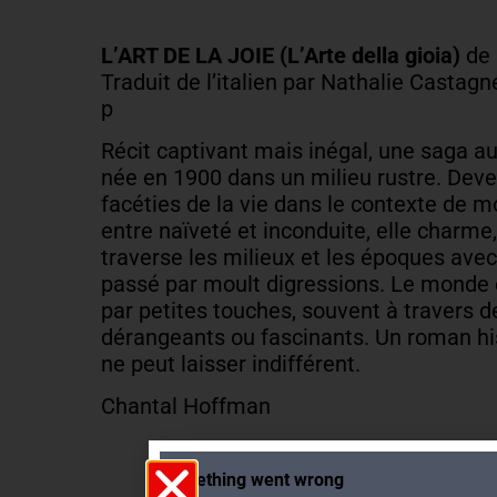
L’ART DE LA JOIE (L’Arte della gioia)
de 
Traduit de l’italien par Nathalie Castag
p
Récit captivant mais inégal, une saga au
née en 1900 dans un milieu rustre. Deve
facéties de la vie dans le contexte de 
entre naïveté et inconduite, elle charme
traverse les milieux et les époques ave
passé par moult digressions. Le monde 
par petites touches, souvent à travers 
dérangeants ou fascinants. Un roman his
ne peut laisser indifférent.
Chantal Hoffman