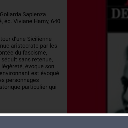
Goliarda Sapienza.
né, éd. Viviane Hamy, 640
tour d’une Sicilienne
nue aristocrate par les
montée du fascisme,
, séduit sans retenue,
c légèreté, évoque son
environnant est évoqué
des personnages
torique particulier qui