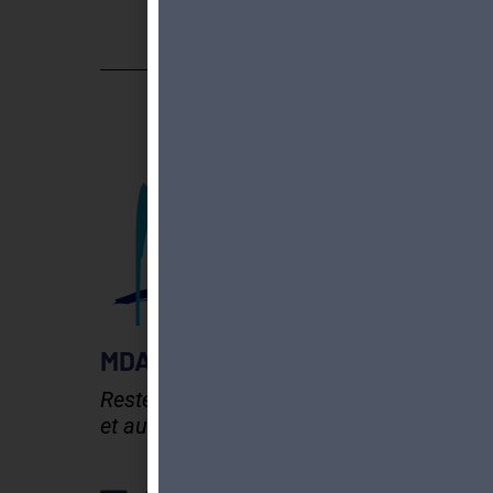
MDA GENEVE - ACTIVITES 50+
Rester en forme, créatif
et autonome après 50 ans !