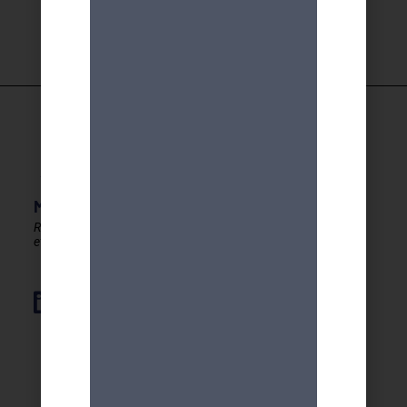
MDA GENEVE - ACTIVITES 50+
Rester en forme, créatif
et autonome après 50 ans !
Élément de liste