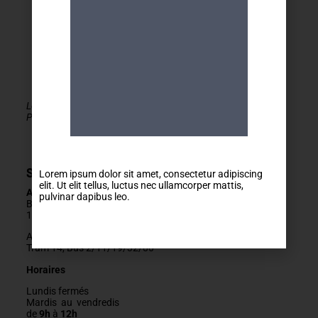
Le MDA Genève - Activités 50+ est membre de la
PLATEFORME du réseau seniors Genève
Secrétariat
Lorem ipsum dolor sit amet, consectetur adipiscing
elit. Ut elit tellus, luctus nec ullamcorper mattis,
Adresse
pulvinar dapibus leo.
Boulevard Carl-Vogt 2
1205 Genève
Arrêts Jonction ou Ste-Clotilde
Tram 14, Bus 2/11/19/32/80
Horaires
Lundis fermés
Mardis au vendredis
de
9h
à
12h