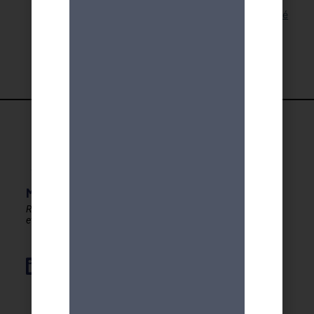
Lien pour cette activité
MDA GENEVE - ACTIVITES 50+
Rester en forme, créatif
et autonome après 50 ans !
Élément de liste