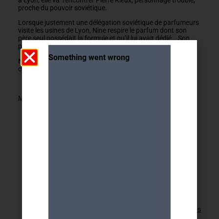
proche du pouvoir soviétique.
Lorsque justement une délégation soviétique de parfumeurs
visite les usines de Lyon, Nine respire le parfum dont son
père seul possédait la formule et qu’il lui avait dédié….Son
père serait-il vivant ?
Nina va prendre le risque de retourner à Moscou dans le
cadre d’un concours international …
Mireille Excoffier
Retour aux activités