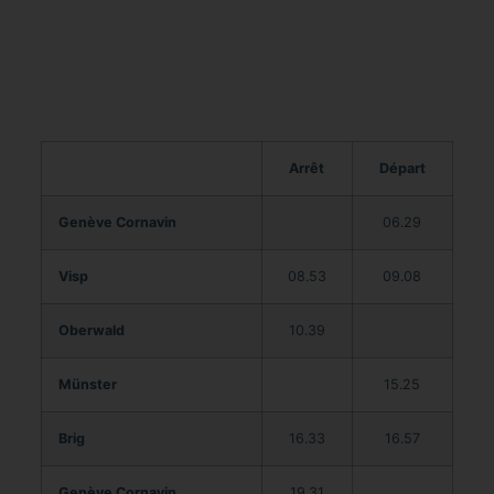
Arrêt
Départ
Genève Cornavin
06.29
Visp
08.53
09.08
Oberwald
10.39
Münster
15.25
Brig
16.33
16.57
Genève Cornavin
19.31