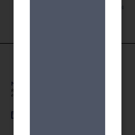
Lien pour cette activité
MDA GENEVE - ACTIVITES 50+
Rester en forme, créatif
et autonome après 50 ans !
Élément de liste