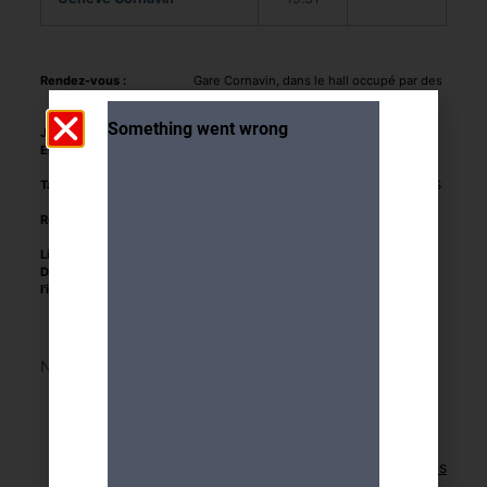
Rendez-vous :
Gare Cornavin, dans le hall occupé par des
bancs circulaires, 20 minutes avant le
départ du train
Jour et heure :
16.01.25 départ du train 06.29
Encadrement :
Bertrand De Weck (079 396 43 77) et
Martine Ferrero (079 607 63 84)
Tarifs :
5.- CHF frais d'organisation A PAYER DANS
LE TRAIN
Remarques :
Repas : pic-nic personnel et thermos
(minimum 1 litre)
Limite de participants :
20
Délais pour
lundi 06 janvier 2025
l'inscription :
Nous sommes désolés, cette activité a déjà eu lieu.
Retour aux activités