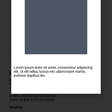
Le MDA Genève - Activités 50+ est membre de la
PLATEFORME du réseau seniors Genève
Lorem ipsum dolor sit amet, consectetur adipiscing
elit. Ut elit tellus, luctus nec ullamcorper mattis,
Secrétariat
pulvinar dapibus leo.
Adresse
Boulevard Carl-Vogt 2
1205 Genève
Arrêts Jonction ou Ste-Clotilde
Tram 14, Bus 2/11/19/32/80
Horaires