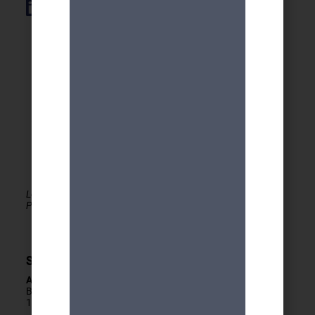
Élément de liste
Le MDA Genève - Activités 50+ est membre de la
PLATEFORME du réseau seniors Genève
Secrétariat
Adresse
Boulevard Carl-Vogt 2
1205 Genève