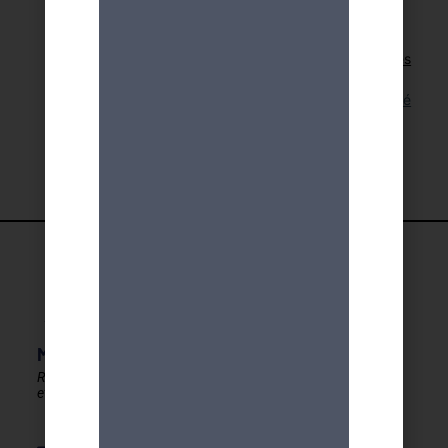
Retour aux activités
Lien pour cette activité
MDA GENEVE - ACTIVITES 50+
Rester en forme, créatif
et autonome après 50 ans !