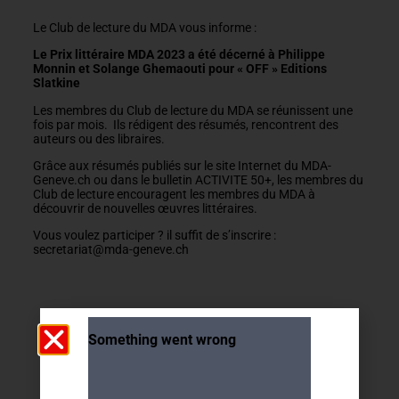
Le Club de lecture du MDA vous informe :
Le Prix littéraire MDA 2023 a été décerné à Philippe
Monnin et Solange Ghemaouti pour « OFF » Editions
Slatkine
Les membres du Club de lecture du MDA se réunissent une
fois par mois. Ils rédigent des résumés, rencontrent des
auteurs ou des libraires.
Grâce aux résumés publiés sur le site Internet du MDA-
Geneve.ch ou dans le bulletin ACTIVITE 50+, les membres du
Club de lecture encouragent les membres du MDA à
découvrir de nouvelles œuvres littéraires.
Vous voulez participer ? il suffit de s’inscrire :
secretariat@mda-geneve.ch