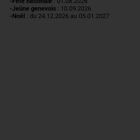
-Fête nationale
: 01.08.2026
-J
eûne genevois
: 10.09.2026
-Noël
: du 24.12.2026 au 05.01.2027