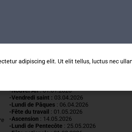
Tram 14, Bus 2/11/19/32/80
Horaires
Lundis fermés
Mardis au vendredis
de
9h
à
12h
022 329 83 84
secretariat@mda-geneve.ch
etur adipiscing elit. Ut elit tellus, luctus nec ul
Fermetures annuelles :
-Nouvel An
: 01.01.2026
-Vendredi saint :
03.04.2026
-Lundi de Pâques
: 06.04.2026
-Fête du travail
: 01
.05.2026
-Ascension
:
14.05.2026
re
-Lundi de
Pentecôte
:
25.05.2026