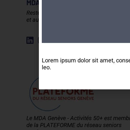
MDA GENEVE - ACTIVITES 50+
Rester en forme, créatif
et autonome après 50 ans !
Élément de liste
Lorem ipsum dolor sit amet, consect
leo.
Le MDA Genève - Activités 50+ est memb
de la PLATEFORME du réseau seniors