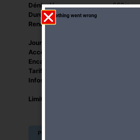
Dénivelé :
560m
Durée :
4h
Rendez-vous :
Salle co
Bougerie
Jour et heure :
23.02.20
Accès :
Tram 12 e
Encadrement :
H. Besso
Tarifs :
25.- CHF
Infos inscription :
jusqu’à 1
course
Limite de participants :
16
PLUS D'INFORMATIONS