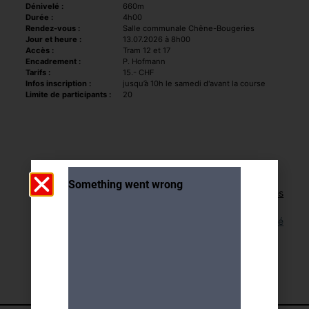
Dénivelé :
660m
Durée :
4h00
Rendez-vous :
Salle communale Chêne-Bougeries
Jour et heure :
13.07.2026 à 8h00
Accès :
Tram 12 et 17
Encadrement :
P. Hofmann
Tarifs :
15.- CHF
Infos inscription :
jusqu’à 10h le samedi d'avant la course
Limite de participants :
20
Retour aux activités
Lien pour cette activité