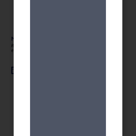
MDA GENEVE - ACTIVITES 50+
Rester en forme, créatif
et autonome après 50 ans !
Élément de liste