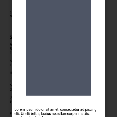
Le MDA Genève - Activités 50+ est membre de la
PLATEFORME du réseau seniors Genève
Secrétariat
Adresse
Boulevard Carl-Vogt 2
1205 Genève
Arrêts Jonction ou Ste-Clotilde
Tram 14, Bus 2/11/19/32/80
Horaires
Lundis fermés
Mardis au vendredis
de
9h
à
12h
022 329 83 84
secretariat@mda-geneve.ch
Lorem ipsum dolor sit amet, consectetur adipiscing
Fermetures annuelles :
elit. Ut elit tellus, luctus nec ullamcorper mattis,