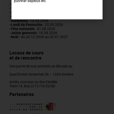
pulvinar dapibus leo.
-Nouvel An
: 01.01.2026
-Vendredi saint :
03.04.2026
-Lundi de Pâques
: 06.04.2026
-Fête du travail
: 01
.05.2026
-Ascension
:
14.05.2026
-Lundi de
Pentecôte
:
25.05.2026
-Fête nationale
: 01.08.2026
-J
eûne genevois
: 10.09.2026
-Noël
: du 24.12.2026 au 05.01.2027
Locaux de cours
et de rencontre
Une partie de nos activités se déroule au
Quai Ernest-Ansermet 36 –
1205 Genève
Arrêts Jonction ou Ste-Clotilde
Tram 14, Bus 2/11/19/32/80
Partenaires