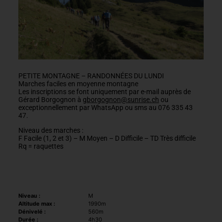
PETITE MONTAGNE – RANDONNÉES DU LUNDI
Marches faciles en moyenne montagne
Les inscriptions se font uniquement par e-mail auprès de
Gérard Borgognon à
gborgognon@sunrise.ch
ou
exceptionnellement par WhatsApp ou sms au 076 335 43
47.
Niveau des marches :
F Facile (1, 2 et 3) – M Moyen – D Difficile – TD Très difficile
Rq = raquettes
Niveau :
M
Altitude max :
1990m
Dénivelé :
560m
Durée :
4h30