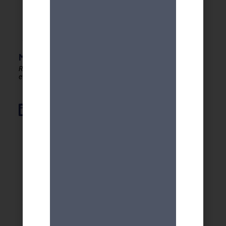
MDA GENEVE - ACTIVITES 50+
Rester en forme, créatif
et autonome après 50 ans !
Élément de liste