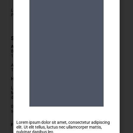
Le MDA Genève - Activités 50+ est membre de la
PLATEFORME du réseau seniors Genève
Secrétariat
Adresse
Boulevard Carl-Vogt 2
1205 Genève
Arrêts Jonction ou Ste-Clotilde
Tram 14, Bus 2/11/19/32/80
Horaires
Lundis fermés
Mardis au vendredis
de
9h
à
12h
022 329 83 84
secretariat@mda-geneve.ch
Lorem ipsum dolor sit amet, consectetur adipiscing
Fermetures annuelles :
elit. Ut elit tellus, luctus nec ullamcorper mattis,
pulvinar dapibus leo.