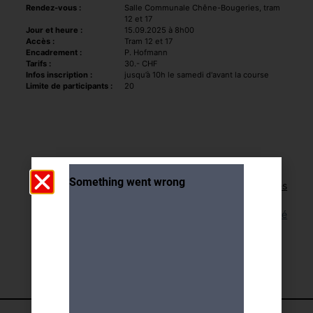
Rendez-vous :
Salle Communale Chêne-Bougeries, tram
12 et 17
Jour et heure :
15.09.2025 à 8h00
Accès :
Tram 12 et 17
Encadrement :
P. Hofmann
Tarifs :
30.- CHF
Infos inscription :
jusqu’à 10h le samedi d'avant la course
Limite de participants :
20
Retour aux activités
Lien pour cette activité