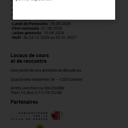
-Nouvel An
: 01.01.2026
-Vendredi saint :
03.04.2026
-Lundi de Pâques
: 06.04.2026
-Fête du travail
: 01
.05.2026
-Ascension
:
14.05.2026
-Lundi de
Pentecôte
:
25.05.2026
-Fête nationale
: 01.08.2026
-J
eûne genevois
: 10.09.2026
-Noël
: du 24.12.2026 au 05.01.2027
Locaux de cours
et de rencontre
Une partie de nos activités se déroule au
Quai Ernest-Ansermet 36 –
1205 Genève
Arrêts Jonction ou Ste-Clotilde
Tram 14, Bus 2/11/19/32/80
Partenaires