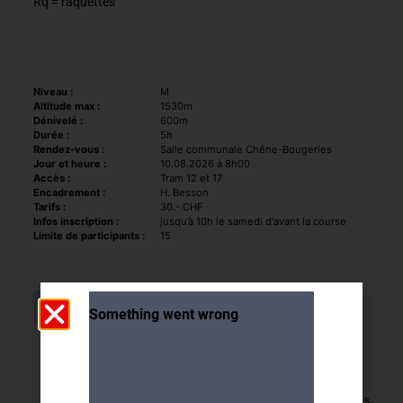
Rq = raquettes
Niveau :
M
Altitude max :
1530m
Dénivelé :
600m
Durée :
5h
Rendez-vous :
Salle communale Chêne-Bougeries
Jour et heure :
10.08.2026 à 8h00
Accès :
Tram 12 et 17
Encadrement :
H. Besson
Tarifs :
30.- CHF
Infos inscription :
jusqu’à 10h le samedi d'avant la course
Limite de participants :
15
PLUS D'INFORMATIONS
Retour aux activités