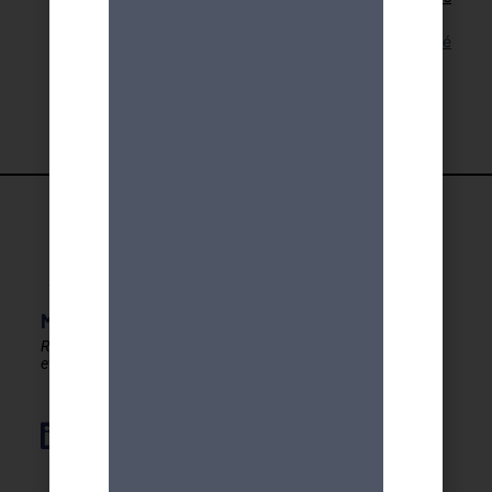
Lien pour cette activité
MDA GENEVE - ACTIVITES 50+
Rester en forme, créatif
et autonome après 50 ans !
Élément de liste