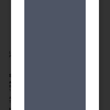
Le MDA Genève - Activités 50+ est membre de la
PLATEFORME du réseau seniors Genève
Secrétariat
Adresse
Boulevard Carl-Vogt 2
1205 Genève
Arrêts Jonction ou Ste-Clotilde
Tram 14, Bus 2/11/19/32/80
Horaires