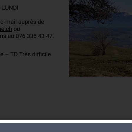
 LUNDI
 e-mail auprès de
e.ch
ou
s au 076 335 43 47.
e – TD Très difficile