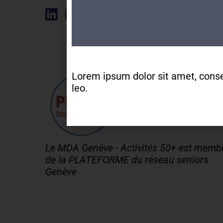
Élément de liste
Lorem ipsum dolor sit amet, consect
leo.
Le MDA Genève - Activités 50+ est memb
de la PLATEFORME du réseau seniors
Genève