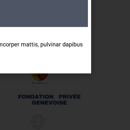
Tram 14, Bus 2/11/19/32/80
Partenaires
lamcorper mattis, pulvinar dapibus