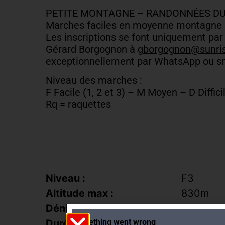
PETITE MONTAGNE – RANDONNÉES DU
Marches faciles en moyenne montagne
Les inscriptions se font uniquement par
Gérard Borgognon à
gborgognon@sunris
exceptionnellement par WhatsApp ou sm
Niveau des marches :
F Facile (1, 2 et 3) – M Moyen – D Difficil
Rq = raquettes
Niveau :
F3
Altitude max :
830m
Dénivelé :
460m
Durée :
3h15