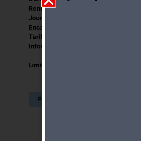
Rendez-vous :
Onex-Cit
Jour et heure :
08.06.20
Encadrement :
H. Besso
Tarifs :
20.- CHF
Infos inscription :
jusqu’à 1
course
Limite de participants :
15
PLUS D'INFORMATIONS