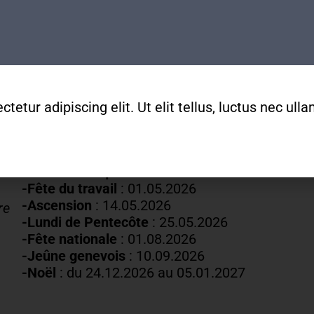
Mardis au vendredis
de
9h
à
12h
022 329 83 84
secretariat@mda-geneve.ch
etur adipiscing elit. Ut elit tellus, luctus nec ul
Fermetures annuelles :
-Nouvel An
: 01.01.2026
-Vendredi saint :
03.04.2026
-Lundi de Pâques
: 06.04.2026
-Fête du travail
: 01
.05.2026
-Ascension
:
14.05.2026
re
-Lundi de
Pentecôte
:
25.05.2026
-Fête nationale
: 01.08.2026
-J
eûne genevois
: 10.09.2026
-Noël
: du 24.12.2026 au 05.01.2027