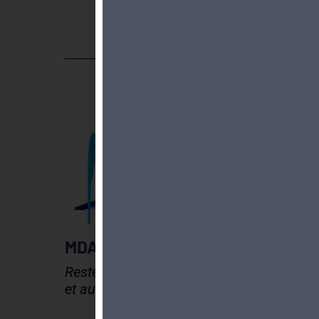
MDA GENEVE - ACTIVITES 50+
Rester en forme, créatif
et autonome après 50 ans !