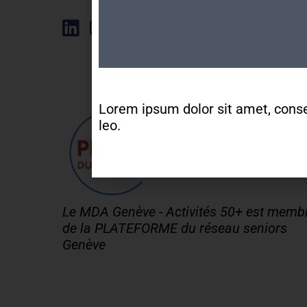
Élément de liste
Lorem ipsum dolor sit amet, consect
leo.
Le MDA Genève - Activités 50+ est memb
de la PLATEFORME du réseau seniors
Genève