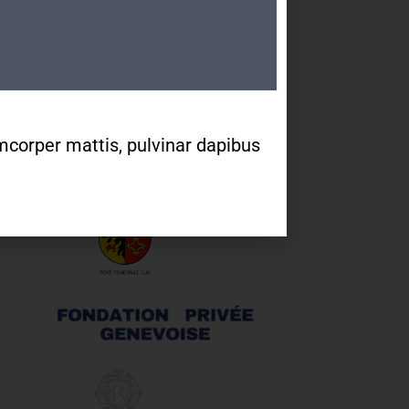
Tram 14, Bus 2/11/19/32/80
Partenaires
lamcorper mattis, pulvinar dapibus