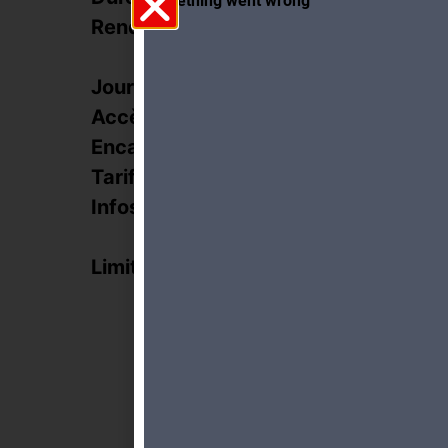
Rendez-vous :
Salle co
Bougerie
Jour et heure :
24.08.20
Accès :
Tram 12 e
Encadrement :
P. Hofm
Tarifs :
25.- CHF
Infos inscription :
jusqu’à 1
course
Limite de participants :
20