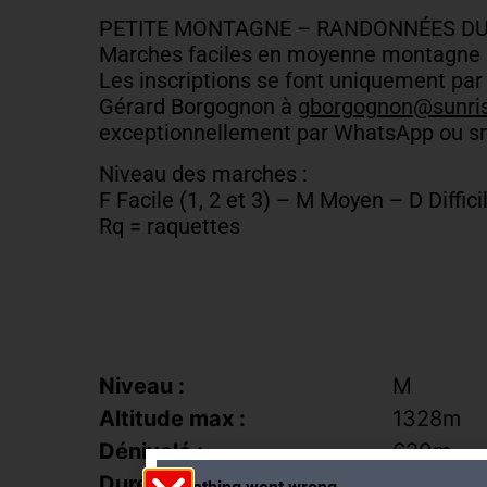
PETITE MONTAGNE – RANDONNÉES DU
Marches faciles en moyenne montagne
Les inscriptions se font uniquement par
Gérard Borgognon à
gborgognon@sunris
exceptionnellement par WhatsApp ou sm
Niveau des marches :
F Facile (1, 2 et 3) – M Moyen – D Difficil
Rq = raquettes
Niveau :
M
Altitude max :
1328m
Dénivelé :
620m
Durée :
4h00