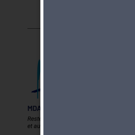
MDA GENEVE - ACTIVITES 50+
Rester en forme, créatif
et autonome après 50 ans !