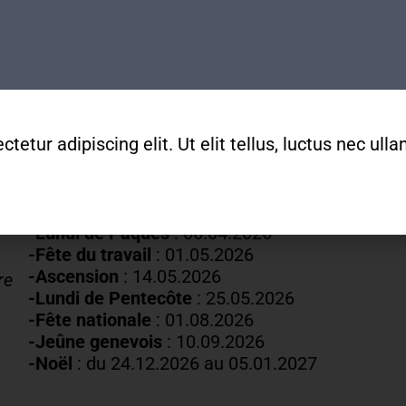
Mardis au vendredis
de
9h
à
12h
022 329 83 84
secretariat@mda-geneve.ch
etur adipiscing elit. Ut elit tellus, luctus nec ul
Fermetures annuelles :
-Nouvel An
: 01.01.2026
-Vendredi saint :
03.04.2026
-Lundi de Pâques
: 06.04.2026
-Fête du travail
: 01
.05.2026
-Ascension
:
14.05.2026
re
-Lundi de
Pentecôte
:
25.05.2026
-Fête nationale
: 01.08.2026
-J
eûne genevois
: 10.09.2026
-Noël
: du 24.12.2026 au 05.01.2027