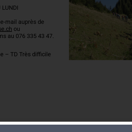
 LUNDI
 e-mail auprès de
e.ch
ou
s au 076 335 43 47.
e – TD Très difficile