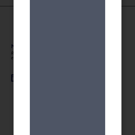
MDA GENEVE - ACTIVITES 50+
Rester en forme, créatif
et autonome après 50 ans !
Élément de liste