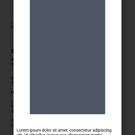
Le MDA Genève - Activités 50+ est membre de la
PLATEFORME du réseau seniors Genève
Secrétariat
Adresse
Boulevard Carl-Vogt 2
1205 Genève
Arrêts Jonction ou Ste-Clotilde
Tram 14, Bus 2/11/19/32/80
Horaires
Lundis fermés
Mardis au vendredis
de
9h
à
12h
022 329 83 84
secretariat@mda-geneve.ch
Lorem ipsum dolor sit amet, consectetur adipiscing