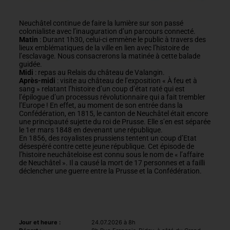
Neuchâtel continue de faire la lumière sur son passé
colonialiste avec l’inauguration d’un parcours connecté.
Matin
: Durant 1h30, celui-ci emmène le public à travers des
lieux emblématiques de la ville en lien avec l’histoire de
l’esclavage. Nous consacrerons la matinée à cette balade
guidée.
Midi
: repas au Relais du château de Valangin.
Après-midi
: visite au château de l’exposition « À feu et à
sang » relatant l’histoire d’un coup d’état raté qui est
l’épilogue d’un processus révolutionnaire qui a fait trembler
l’Europe ! En effet, au moment de son entrée dans la
Confédération, en 1815, le canton de Neuchâtel était encore
une principauté sujette du roi de Prusse. Elle s’en est séparée
le 1er mars 1848 en devenant une république.
En 1856, des royalistes prussiens tentent un coup d’Etat
désespéré contre cette jeune république. Cet épisode de
l’histoire neuchâteloise est connu sous le nom de « l’affaire
de Neuchâtel ». Il a causé la mort de 17 personnes et a failli
déclencher une guerre entre la Prusse et la Confédération.
Jour et heure :
24.07.2026 à 8h