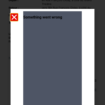
Départ :
8h Rue François-Diday, à côté du Grand
Théâtre
Retour :
vers 18h Rue François-Diday, à côté du
Grand Théâtre
Encadrement :
Jean-Claude Baltzinger (en cas d’urgence
079 658 58 61)
Tarifs :
Prix : CHF 75.- Transport, visite guidée,
repas de midi - plat du jour (boissons non
comprises)
Limite de participants :
20
Délais pour
vendredi 10 juillet 2026
l'inscription :
Nous sommes désolés, cette activité a déjà eu lieu.
Retour aux activités
Lien pour cette activité