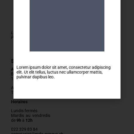
Le MDA Genève - Activités 50+ est membre de la
PLATEFORME du réseau seniors Genève
Secrétariat
Lorem ipsum dolor sit amet, consectetur adipiscing
Adresse
elit. Ut elit tellus, luctus nec ullamcorper mattis,
Boulevard Carl-Vogt 2
pulvinar dapibus leo.
1205 Genève
Arrêts Jonction ou Ste-Clotilde
Tram 14, Bus 2/11/19/32/80
Horaires
Lundis fermés
Mardis au vendredis
de
9h
à
12h
022 329 83 84