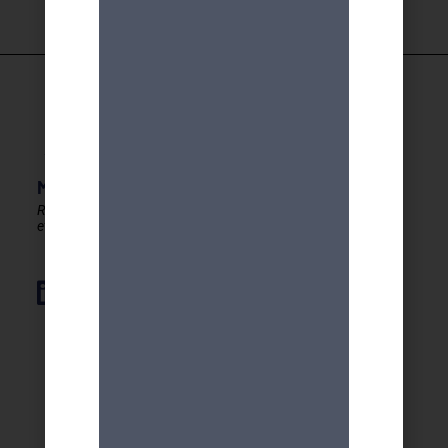
MDA GENEVE - ACTIVITES 50+
Rester en forme, créatif
et autonome après 50 ans !
Élément de liste