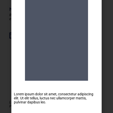
MDA GENEVE - ACTIVITES 50+
Rester en forme, créatif
et autonome après 50 ans !
Élément de liste
Lorem ipsum dolor sit amet, consectetur adipiscing
elit. Ut elit tellus, luctus nec ullamcorper mattis,
Le MDA Genève - Activités 50+ est membre de la
pulvinar dapibus leo.
PLATEFORME du réseau seniors Genève