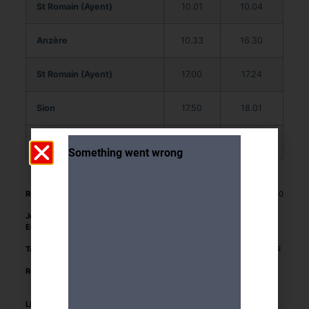
St Romain (Ayent)
10.01
10.04
Anzère
10.33
16.30
St Romain (Ayent)
17.00
17.24
Sion
17.50
18.01
Genève
19.50
Rendez-vous :
Gare Cornavin, devant les guichets CFF, 20
minutes avant le départ du train
Jour et heure :
9.08.2024 départ du train 07.29
Encadrement :
Michel DECO (079 634 58 36) et
Marguerite Muller (078 646 27 80)
Tarifs :
46.- CHF (repas et organisation) A REGLER
DES RECEPTION DE LA FACTURE.
Remarques :
Pour des questions d'organisation, LA
CARTE RAIFFEISEN N'EST PAS PRISE EN
COMPTE pour cette sortie.
Limite de participants :
35