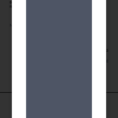
Délais pour
vendredi 26 juillet 2024
l'inscription :
Nous sommes désolés, cette activité a déjà eu lieu.
Retour aux activités
Lien pour cette activité