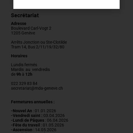
Secrétariat
Adresse
Boulevard Carl-Vogt 2
1205 Genève
Arrêts Jonction ou Ste-Clotilde
Tram 14, Bus 2/11/19/32/80
Horaires
Lundis fermés
Mardis au vendredis
de
9h
à
12h
022 329 83 84
secretariat@mda-geneve.ch
Fermetures annuelles :
-Nouvel An
: 01.01.2026
-Vendredi saint :
03.04.2026
-Lundi de Pâques
: 06.04.2026
-Fête du travail
: 01
.05.2026
-Ascension
:
14.05.2026