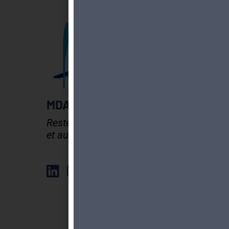
MDA GENEVE - ACTIVITES 50+
Rester en forme, créatif
et autonome après 50 ans !
Élément de liste