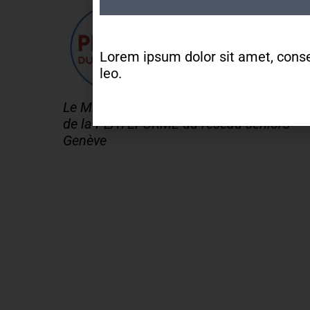
Lorem ipsum dolor sit amet, consect
leo.
Le MDA Genève - Activités 50+ est memb
de la PLATEFORME du réseau seniors
Genève