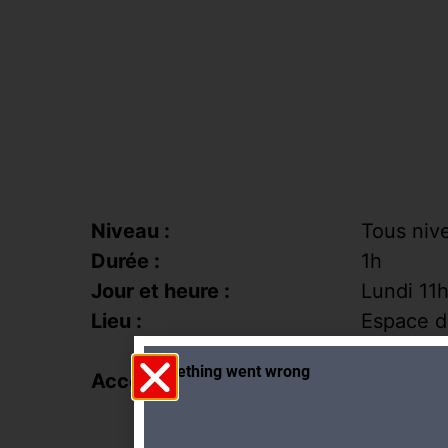
Niveau :
Tous niv
Durée :
1h
Jour et heure :
Lundi 11
Lieu :
Espace d
de Lyon 
Accès :
Bus 6, 10
côté de l
Parking 