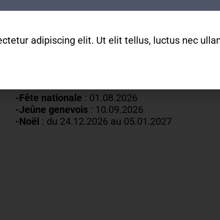
Fermetures annuelles :
-Nouvel An
: 01.01.2026
-Vendredi saint :
03.04.2026
etur adipiscing elit. Ut elit tellus, luctus nec ul
-Lundi de Pâques
: 06.04.2026
-Fête du travail
: 01
.05.2026
-Ascension
:
14.05.2026
re
-Lundi de
Pentecôte
:
25.05.2026
-Fête nationale
: 01.08.2026
-J
eûne genevois
: 10.09.2026
-Noël
: du 24.12.2026 au 05.01.2027