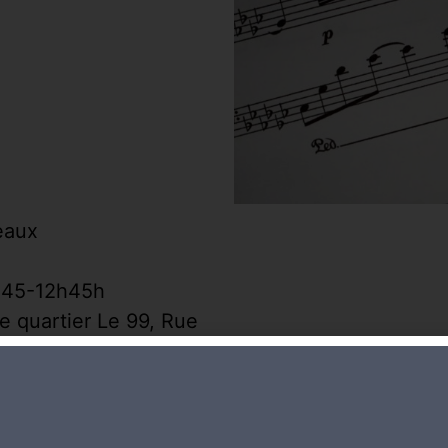
eaux
h45-12h45h
e quartier Le 99, Rue
99 (2e étage)
 et 19 arrêt Guye (à
'EQ le 99)
: centre commercial