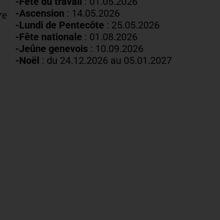
-Fête du travail
: 01
.05.2026
-Ascension
:
14.05.2026
re
-Lundi de
Pentecôte
:
25.05.2026
-Fête nationale
: 01.08.2026
-J
eûne genevois
: 10.09.2026
-Noël
: du 24.12.2026 au 05.01.2027