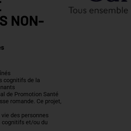
E
S NON-
és
înés
 cognitifs de la
gnants
nal de Promotion Santé
isse romande. Ce projet,
de vie des personnes
 cognitifs et/ou du