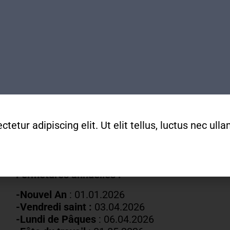
Boulevard Carl-Vogt 2
1205 Genève
Arrêts Jonction ou Ste-Clotilde
Tram 14, Bus 2/11/19/32/80
Horaires
Lundis fermés
Mardis au vendredis
de
9h
à
12h
etur adipiscing elit. Ut elit tellus, luctus nec ul
022 329 83 84
secretariat@mda-geneve.ch
Fermetures annuelles :
-Nouvel An
: 01.01.2026
-Vendredi saint :
03.04.2026
-Lundi de Pâques
: 06.04.2026