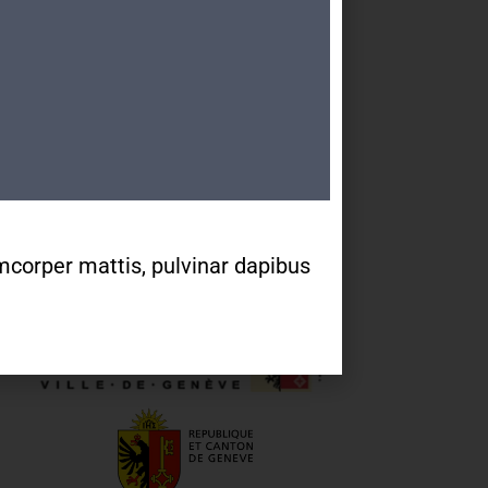
Une partie de nos activités se
déroule au
Quai Ernest-Ansermet 36 –
1205 Genève
Arrêts Jonction ou Ste-
Clotilde
Tram 14, Bus 2/11/19/32/80
lamcorper mattis, pulvinar dapibus
Partenaires