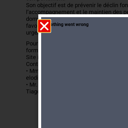
Son objectif est de prévenir le déclin fo
l’accompagnement et le maintien des p
domicile, de
favoriser les interactions sociales et d’
urgences non vitales dans la communau
Pour de plus amples informations et ins
formations
Site internet : https://www.caremens.ch
Contacts :
• Mme Elodie Perruchoud, +41 58 606 86
elodie.perruchoud@hevs.ch
• Mr. Tiago Ferreira De Sousa, +41 79 55
Tiago.Ferreira‐De‐Sousa@chuv.ch