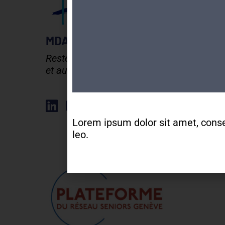
MDA GENEVE - ACTIVITES 50+
Rester en forme, créatif
et autonome après 50 ans !
Élément de liste
Lorem ipsum dolor sit amet, consect
leo.