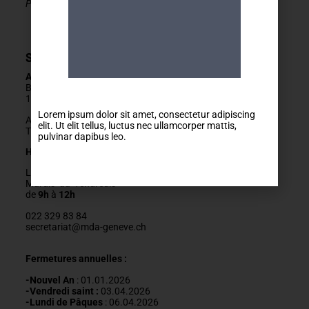
PLATEFORME du réseau seniors Genève
Secrétariat
Adresse
Boulevard Carl-Vogt 2
1205 Genève
Lorem ipsum dolor sit amet, consectetur adipiscing
Arrêts Jonction ou Ste-Clotilde
elit. Ut elit tellus, luctus nec ullamcorper mattis,
Tram 14, Bus 2/11/19/32/80
pulvinar dapibus leo.
Horaires
Lundis fermés
Mardis au vendredis
de
9h
à
12h
022 329 83 84
secretariat@mda-geneve.ch
Fermetures annuelles :
-Nouvel An
: 01.01.2026
-Vendredi saint :
03.04.2026
-Lundi de Pâques
: 06.04.2026