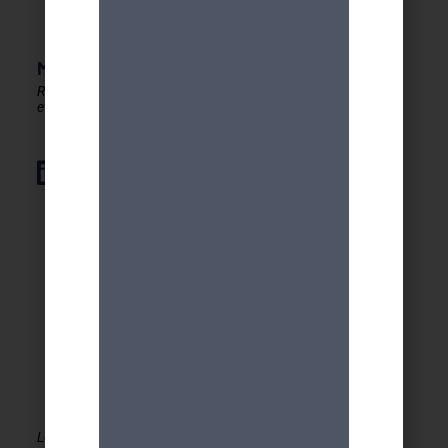
MDA GENEVE - ACTIVITES 50+
Rester en forme, créatif
et autonome après 50 ans !
Élément de liste
Le MDA Genève - Activités 50+ est membre de la