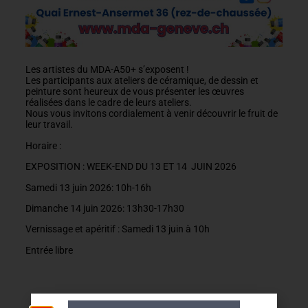
Les artistes du MDA-A50+ s’exposent !
Les participants aux ateliers de céramique, de dessin et
peinture sont heureux de vous présenter les œuvres
réalisées dans le cadre de leurs ateliers.
Nous vous invitons cordialement à venir découvrir le fruit de
leur travail.
Horaire :
EXPOSITION : WEEK-END DU 13 ET 14 JUIN 2026
Samedi 13 juin 2026: 10h-16h
Dimanche 14 juin 2026: 13h30-17h30
Vernissage et apéritif : Samedi 13 juin à 10h
Entrée libre