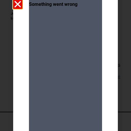
Jour et heure :
13 et 14 juin 2026
Lieu :
Quai Ernest-Ansermet 36 (rez), 1205
Genève
Retour aux activités
Lien pour cette activité