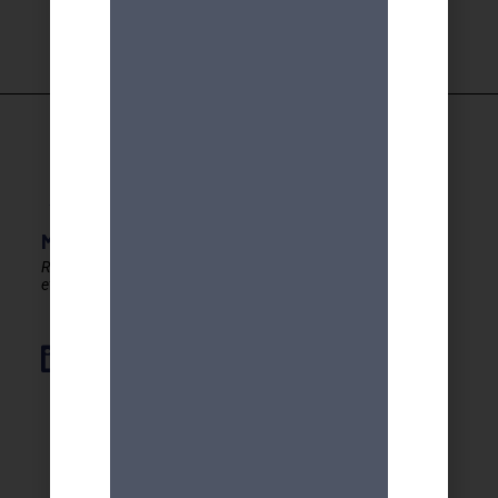
MDA GENEVE - ACTIVITES 50+
Rester en forme, créatif
et autonome après 50 ans !
Élément de liste