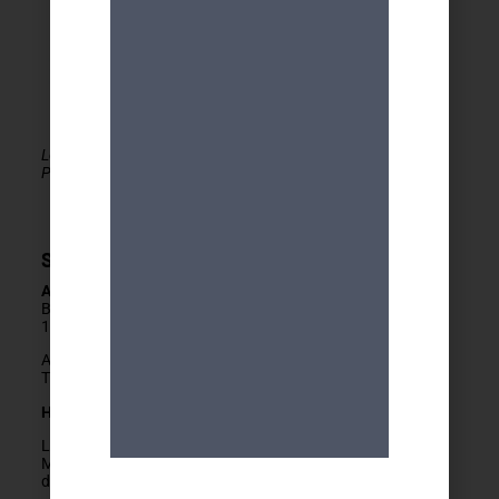
Le MDA Genève - Activités 50+ est membre de la
PLATEFORME du réseau seniors Genève
Secrétariat
Adresse
Boulevard Carl-Vogt 2
1205 Genève
Arrêts Jonction ou Ste-Clotilde
Tram 14, Bus 2/11/19/32/80
Horaires
Lundis fermés
Mardis au vendredis
de
9h
à
12h