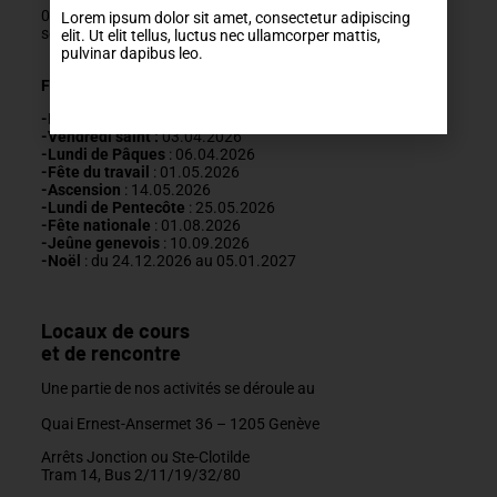
022 329 83 84
Lorem ipsum dolor sit amet, consectetur adipiscing
secretariat@mda-geneve.ch
elit. Ut elit tellus, luctus nec ullamcorper mattis,
pulvinar dapibus leo.
Fermetures annuelles :
-Nouvel An
: 01.01.2026
-Vendredi saint :
03.04.2026
-Lundi de Pâques
: 06.04.2026
-Fête du travail
: 01
.05.2026
-Ascension
:
14.05.2026
-Lundi de
Pentecôte
:
25.05.2026
-Fête nationale
: 01.08.2026
-J
eûne genevois
: 10.09.2026
-Noël
: du 24.12.2026 au 05.01.2027
Locaux de cours
et de rencontre
Une partie de nos activités se déroule au
Quai Ernest-Ansermet 36 –
1205 Genève
Arrêts Jonction ou Ste-Clotilde
Tram 14, Bus 2/11/19/32/80