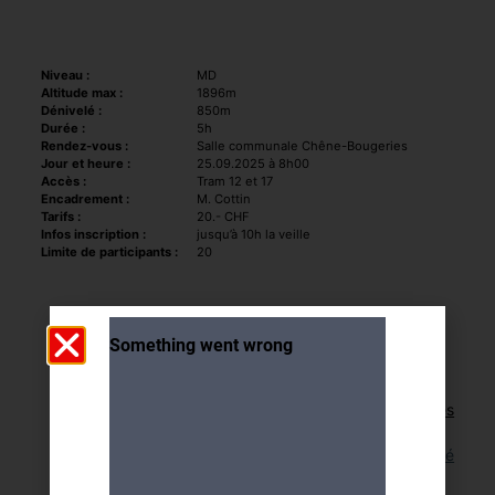
Niveau :
MD
Altitude max :
1896m
Dénivelé :
850m
Durée :
5h
Rendez-vous :
Salle communale Chêne-Bougeries
Jour et heure :
25.09.2025 à 8h00
Accès :
Tram 12 et 17
Encadrement :
M. Cottin
Tarifs :
20.- CHF
Infos inscription :
jusqu’à 10h la veille
Limite de participants :
20
Retour aux activités
Lien pour cette activité