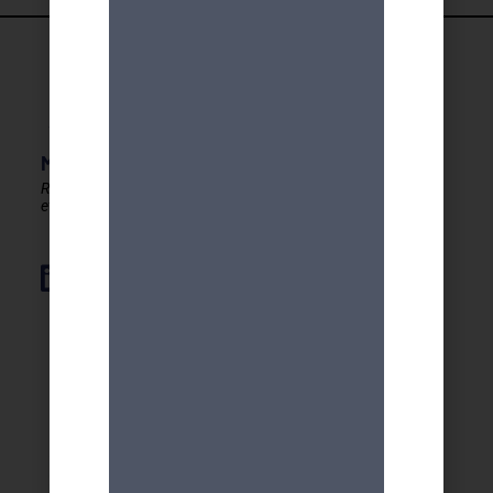
MDA GENEVE - ACTIVITES 50+
Rester en forme, créatif
et autonome après 50 ans !
Élément de liste