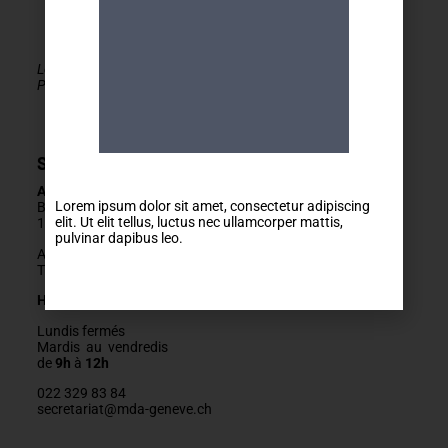
Le MDA Genève - Activités 50+ est membre de la
PLATEFORME du réseau seniors Genève
Secrétariat
Adresse
Lorem ipsum dolor sit amet, consectetur adipiscing
Boulevard Carl-Vogt 2
elit. Ut elit tellus, luctus nec ullamcorper mattis,
1205 Genève
pulvinar dapibus leo.
Arrêts Jonction ou Ste-Clotilde
Tram 14, Bus 2/11/19/32/80
Horaires
Lundis fermés
Mardis au vendredis
de
9h
à
12h
022 329 83 84
secretariat@mda-geneve.ch