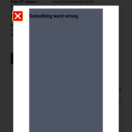
ère
Date 1
séance :
mardi 16 septembre 2025
Nombre de séances :
13
Lieu :
Quai Ernest-Ansermet 36 (rez)
Accès :
tram 14 ou bus D, 2, 4, 11 et 19, arrêt
Jonction
Encadrement :
Tami Ichino, artiste peintre
Tarifs :
442.- CHF
Limite de participants :
10
DEMANDE D'INSCRIPTION
Retour aux activités
Lien pour cette activité