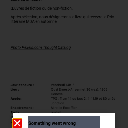
Œuvres de fiction ou de non-fiction.
Après sélection, nous désignerons le livre qui recevra le Prix
littéraire MDA en automne !
Photo Pexels.com Thought Catalog
Jour et heure :
Vendredi 14h15
Lieu :
Quai Ernest-Ansermet 36 (rez), 1205
Genève
Accès :
TPG : Tram 14 ou bus 2, 4, 11,19 et 80 arrêt
Jonction
Encadrement :
Mireille Excoffier
Tarifs :
gratuit
Infos inscription :
Veuillez contacter le secrétariat
Limite de participants :
15