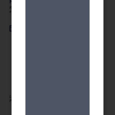
MDA GENEVE - ACTIVITES 50+
Rester en forme, créatif
et autonome après 50 ans !
Élément de liste
Le MDA Genève - Activités 50+ est membre de la
PLATEFORME du réseau seniors Genève