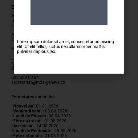
Secrétariat
Adresse
Boulevard Carl-Vogt 2
1205 Genève
Arrêts Jonction ou Ste-Clotilde
Tram 14, Bus 2/11/19/32/80
Lorem ipsum dolor sit amet, consectetur adipiscing
elit. Ut elit tellus, luctus nec ullamcorper mattis,
Horaires
pulvinar dapibus leo.
Lundis fermés
Mardis au vendredis
de
9h
à
12h
022 329 83 84
secretariat@mda-geneve.ch
Fermetures annuelles :
-Nouvel An
: 01.01.2026
-Vendredi saint :
03.04.2026
-Lundi de Pâques
: 06.04.2026
-Fête du travail
: 01
.05.2026
-Ascension
:
14.05.2026
-Lundi de
Pentecôte
:
25.05.2026
-Fête nationale
: 01.08.2026