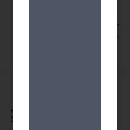
Retour aux activités
Lien pour cette activité
MDA GENEVE - ACTIVITES 50+
Rester en forme, créatif
et autonome après 50 ans !