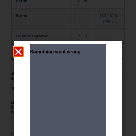
Berne
09.26
Berne
17.34 IC-1
voie 5
Genève Cornavin
19.25
Rendez-vous :
Gare Cornavin, dans le hall occupé par des
bancs circulaires, 20 minutes avant le
départ du train
Jour et heure :
04.12.25 départ du train 07.35
Encadrement :
Luc FONTAINE (079 629 16 58) et Elisabeth
SCHÄTTI
Tarifs :
CHF 37.- (visite guidée, entrée musée et
organisation) à régler dès réception de la
facture
Limite de participants :
19
Délais pour
mardi 18 novembre 2025
l'inscription :
Nous sommes désolés, cette activité a déjà eu lieu.