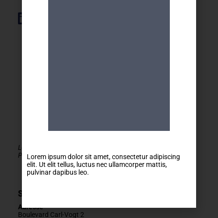
Élément de liste
Le MDA Genève - Activités 50+ est membre de la
PLATEFORME du réseau seniors Genève
Lorem ipsum dolor sit amet, consectetur adipiscing
elit. Ut elit tellus, luctus nec ullamcorper mattis,
pulvinar dapibus leo.
Secrétariat
Adresse
Boulevard Carl-Vogt 2