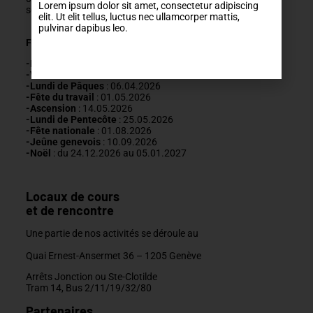
Lorem ipsum dolor sit amet, consectetur adipiscing
secretariat@mda-geneve.ch
elit. Ut elit tellus, luctus nec ullamcorper mattis,
pulvinar dapibus leo.
Fermetures annuelles :
-Nouvel An
: 01.01.2026
-Vendredi saint :
03.04.2026
-Lundi de Pâques
: 06.04.2026
-Fête du travail
: 01
.05.2026
-Ascension
:
14.05.2026
-Lundi de
Pentecôte
:
25.05.2026
-Fête nationale
: 01.08.2026
-J
eûne genevois
: 10.09.2026
-Noël
: du 24.12.2026 au 05.01.2027
Locaux de cours
et de rencontre
Une partie de nos activités se déroule au
Quai Ernest-Ansermet 36 –
1205 Genève
Arrêts Jonction ou Ste-Clotilde
Tram 14, Bus 2/11/19/32/80
Partenaires