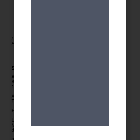
Le MDA Genève - Activités 50+ est membre de la
PLATEFORME du réseau seniors Genève
Secrétariat
Adresse
Boulevard Carl-Vogt 2
1205 Genève
Arrêts Jonction ou Ste-Clotilde
Tram 14, Bus 2/11/19/32/80
Horaires
Lundis fermés
Mardis au vendredis
de
9h
à
12h
022 329 83 84