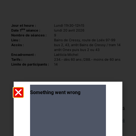
Jour et heure :
Lundi 11h30-12h15
ère
Date 1
séance :
lundi 20 avril 2026
Nombre de séances :
9
Lieu :
Bains de Cressy, route de Loëx 97-99
Accès :
bus 2, 43, arrêt Bains de Cressy / tram 14
arrêt Onex puis bus 2 ou 43
Encadrement :
Laëticia Michel
Tarifs :
234.- dès 60 ans /288.- moins de 60 ans
Limite de participants :
14
Retour aux activités
Lien pour cette activité