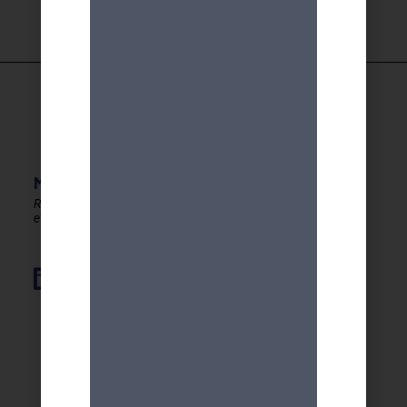
MDA GENEVE - ACTIVITES 50+
Rester en forme, créatif
et autonome après 50 ans !
Élément de liste